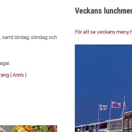
Veckans lunchme
För att se veckans meny h
0, samt lördag, söndag och
agar.
ang | Ann’s |