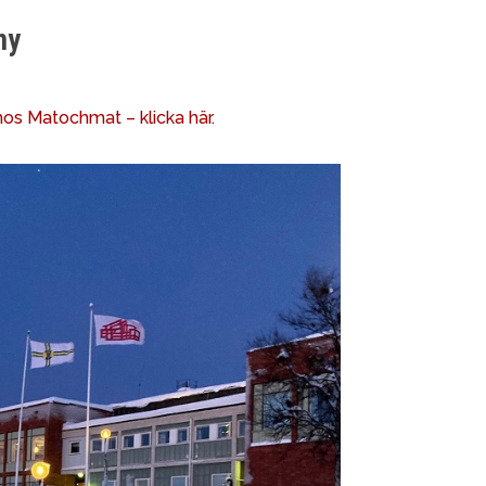
ny
os Matochmat – klicka här.