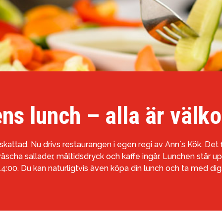
ns lunch – alla är välk
attad. Nu drivs restaurangen i egen regi av Ann´s Kök. Det fin
Fräscha sallader, måltidsdryck och kaffe ingår. Lunchen står 
14:00. Du kan naturligtvis även köpa din lunch och ta med dig