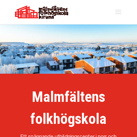
Malmfältens
folkhögskola
Ett spännande utbildningscenter i norr och