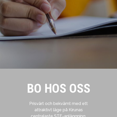
BO HOS OSS
Prisvärt och bekvämt med ett
attraktivt läge på Kirunas
centralaste STF-anläggning.