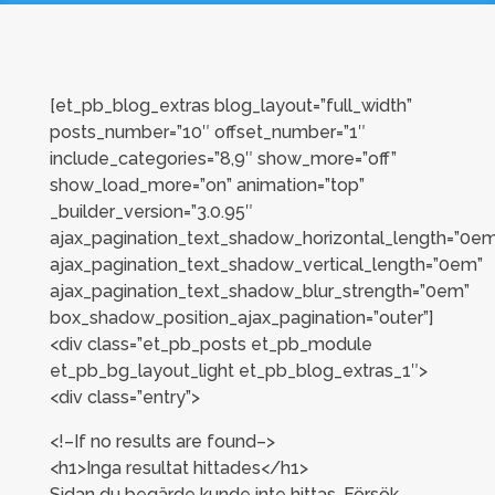
[et_pb_blog_extras blog_layout=”full_width”
posts_number=”10″ offset_number=”1″
include_categories=”8,9″ show_more=”off”
show_load_more=”on” animation=”top”
_builder_version=”3.0.95″
ajax_pagination_text_shadow_horizontal_length=”0em
ajax_pagination_text_shadow_vertical_length=”0em”
ajax_pagination_text_shadow_blur_strength=”0em”
box_shadow_position_ajax_pagination=”outer”]
<div class=”et_pb_posts et_pb_module
et_pb_bg_layout_light et_pb_blog_extras_1″>
<div class=”entry”>
<!–If no results are found–>
<h1>Inga resultat hittades</h1>
Sidan du begärde kunde inte hittas. Försök